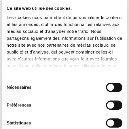
Ce site web utilise des cookies.
Les cookies nous permettent de personnaliser le contenu
et les annonces, d'offrir des fonctionnalités relatives aux
médias sociaux et d'analyser notre trafic. Nous
partageons également des informations sur l'utilisation de
notre site avec nos partenaires de médias sociaux, de
publicité et d'analyse, qui peuvent combiner celles-ci
avec d'autres informations que vous leur avez fournies
C’est au cours de sa carrière, qui commença très tôt en tant que
ou qu'ils ont collectées lors de votre utilisation de leurs
maquilleuse pour le théâtre
puis
chef maquilleuse pour le
services.
cinéma
qu’elle eut l’idée de lancer une gamme de maquillage
consacrée au milieu professionnel.
La démonstration finie, les
Sélection
chefs maquilleurs repartirent sur le terrain, en emportant avec
Nécessaires
du
eux ce qui allait devenir
la référence dans les backstages
consentement
parisiens
au cours des prochaines années.
Préférences
Statistiques