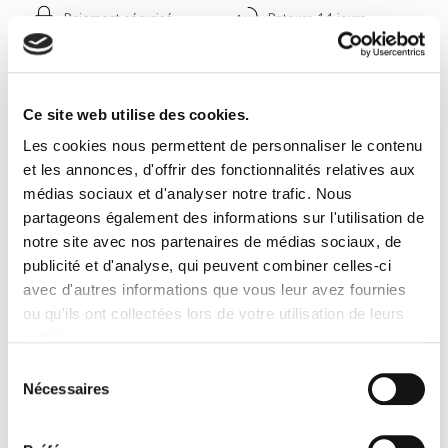
Paiement sécurisé
Retours 14 jours
Livraison sous 4 à 8 jours
Contactez-nous
ouvrés
Ce site web utilise des cookies.
Les cookies nous permettent de personnaliser le contenu
EN SAVOIR PLUS
et les annonces, d'offrir des fonctionnalités relatives aux
médias sociaux et d'analyser notre trafic. Nous
Confectionnés à partir de
fibres synthétiques faux
partageons également des informations sur l'utilisation de
mink
, les faux cils à frange effet 3D Mexico sont dotés
notre site avec nos partenaires de médias sociaux, de
de longues fibres à
moyenne densité
, parfaits
pour un
look sophistiqué
.
publicité et d'analyse, qui peuvent combiner celles-ci
avec d'autres informations que vous leur avez fournies
ou qu'ils ont collectées lors de votre utilisation de leurs
services.
Cruelty Free |
Vegan
Sélection
Nécessaires
du
consentement