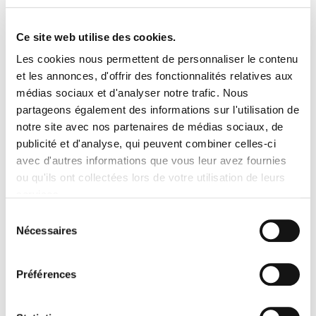
Livraison sous 4 à 8 jours
Contactez-nous
ouvrés
Ce site web utilise des cookies.
Les cookies nous permettent de personnaliser le contenu
et les annonces, d'offrir des fonctionnalités relatives aux
EN SAVOIR PLUS
médias sociaux et d'analyser notre trafic. Nous
partageons également des informations sur l'utilisation de
Poudre compacte
microfine matifiante au toucher
notre site avec nos partenaires de médias sociaux, de
soyeux. Le traitement silicone du talc et des
pigments
publicité et d'analyse, qui peuvent combiner celles-ci
minéraux
protège la peau et assure une longue tenue au
avec d'autres informations que vous leur avez fournies
maquillage.
Contenance : 10gr.
ou qu'ils ont collectées lors de votre utilisation de leurs
services.
Cruelty Free |
Vegan
Sélection
Nécessaires
du
consentement
Préférences
AVIS PRODUITS
ACCESSOIRES