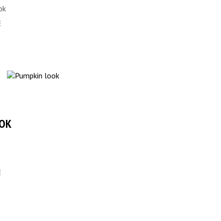
ok
E
OOK
E