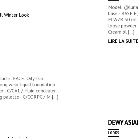
Model: @luna_
base - BASE E 
FLW2B 30 ml /
loose powder 
Cream bl [...]
LIRE LA SUIT
cts: FACE: Oily skin
Long wear liquid foundation -
 - C/CA1 / Fluid concealer -
palette - C/CORPC / M [...]
DEWY ASIA
LOOKS