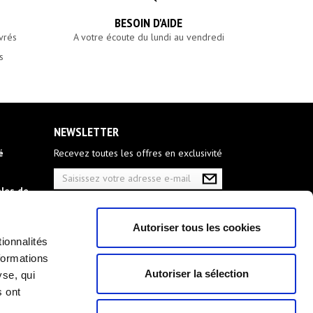
S
BESOIN D'AIDE
vrés
A votre écoute du lundi au vendredi
s
NEWSLETTER
é
Recevez toutes les offres en exclusivité
les de
Autoriser tous les cookies
ionnalités
tement
formations
Autoriser la sélection
yse, qui
ive aux
s ont