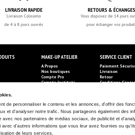
LIVRAISON RAPIDE
RETOURS & ÉCHANGE
Livraison Colissimo
Vous disposez de 14 jours ou
de 4 à 8 jours ouvrés
pour échanger vos produit
ODUITS
MAKE-UP ATELIER
SERVICE CLIENT
A Propos
Paiement Sécuris
Nos boutiques
Livraison
Compte Pro
Retour
Compte Instituts
Conditions Généra
Ventes
ue
Partenariats école
Mentions Légales
res
Distribution
okies.
Politique de
Confidentialité
t de personnaliser le contenu et les annonces, d'offrir des fonct
Politique de trai
ux et d'analyser notre trafic. Nous partageons également des in
des cookies
site avec nos partenaires de médias sociaux, de publicité et d'anal
Contactez-nous
Déclaration relat
 avec d'autres informations que vous leur avez fournies ou qu'il
cookies
lisation de leurs services.