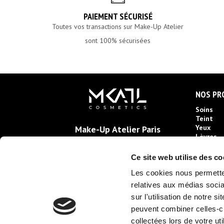
PAIEMENT SÉCURISÉ
Toutes vos transactions sur Make-Up Atelier
sont 100% sécurisées
NOS PR
Soins
Teint
Yeux
Make-Up Atelier Paris
Lèvres
22 Rue de Londres
Artistiq
75009 Paris
Accessoi
Ce site web utilise des co
France
Kits
Les cookies nous permetten
relatives aux médias socia
sur l'utilisation de notre 
peuvent combiner celles-ci
collectées lors de votre uti