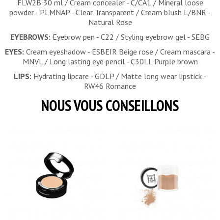
FLW2B 30 ml / Cream concealer - C/CA1 / Mineral loose
powder -
PLMNAP - Clear Transparent
/ Cream blush
L/BNR -
Natural Rose
EYEBROWS:
Eyebrow pen - C22 / Styling eyebrow gel - SEBG
EYES:
Cream eyeshadow - ESBEIR Beige rose
/ Cream mascara -
MNVL / Long lasting eye pencil - C30LL Purple brown
LIPS:
Hydrating lipcare - GDLP /
Matte long wear lipstick -
RW46 Romance
NOUS VOUS CONSEILLONS