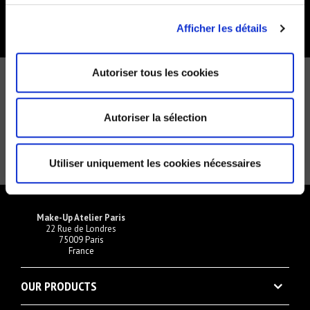
Afficher les détails
Autoriser tous les cookies
NEWSLETTER
Recevez toutes les offres en exclusivité
Autoriser la sélection
Utiliser uniquement les cookies nécessaires
Make-Up Atelier Paris
22 Rue de Londres
75009 Paris
France
OUR PRODUCTS