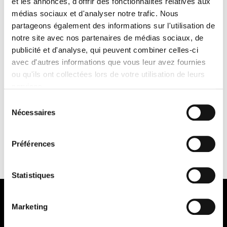
et les annonces, d'offrir des fonctionnalités relatives aux
Shipping time 4 to 8 days*
Contact us
médias sociaux et d'analyser notre trafic. Nous
partageons également des informations sur l'utilisation de
notre site avec nos partenaires de médias sociaux, de
publicité et d'analyse, qui peuvent combiner celles-ci
avec d'autres informations que vous leur avez fournies
ou qu'ils ont collectées lors de votre utilisation de leurs
services.
SECURED PAYMENT
QUICK DELIVERY
Sélection
Nécessaires
du
consentement
RETURNS & EXCHANGES
NEED HELP?
Préférences
Statistiques
Marketing
FOLLOW US