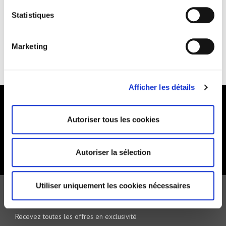
SECURED PAYMENT
QUICK DELIVERY
Statistiques
Marketing
RETURNS & EXCHANGES
NEED HELP?
Afficher les détails
FOLLOW US
Autoriser tous les cookies
Autoriser la sélection
Utiliser uniquement les cookies nécessaires
NEWSLETTER
Recevez toutes les offres en exclusivité