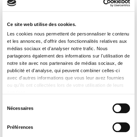
Secured Payment
14 day return
Shipping time 4 to 8 days*
Contact us
Ce site web utilise des cookies.
Les cookies nous permettent de personnaliser le contenu
et les annonces, d'offrir des fonctionnalités relatives aux
MORE INFO
médias sociaux et d'analyser notre trafic. Nous
partageons également des informations sur l'utilisation de
Crafted from
silk fibers
, the Mumbai crisscross pattern
notre site avec nos partenaires de médias sociaux, de
fringe false eyelashes are ideal for
a sophisticated
publicité et d'analyse, qui peuvent combiner celles-ci
look.
Their 3D multi-length fibers
give spectacular
avec d'autres informations que vous leur avez fournies
volume, light and airy lashes
that add seductive length
ou qu'ils ont collectées lors de votre utilisation de leurs
while being comfortable on the eyes.
services.
Sélection
Nécessaires
du
consentement
Préférences