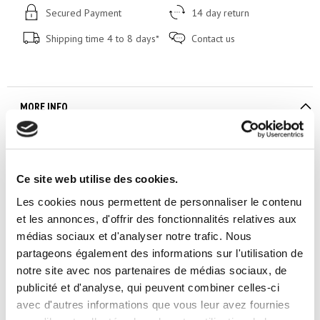
Secured Payment
14 day return
Shipping time 4 to 8 days*
Contact us
MORE INFO
NEW palette 48 eyeshadows offer new shades mixed
warm & cold tones.
Long-wearing
and water and sweat
resistant, the eye shadows are formulated with talcum
Ce site web utilise des cookies.
and pigments coated with silicone.
Three textures:
Les cookies nous permettent de personnaliser le contenu
Matt, satin and iridescent
. Soft, easy to apply synthetic
mica powder provides a soft focus effect by diffusing the
et les annonces, d'offrir des fonctionnalités relatives aux
light thus blurring fine lines.
Intense and highly
médias sociaux et d'analyser notre trafic. Nous
pigmented colors.
partageons également des informations sur l'utilisation de
notre site avec nos partenaires de médias sociaux, de
publicité et d'analyse, qui peuvent combiner celles-ci
ACCESSORIES
avec d'autres informations que vous leur avez fournies