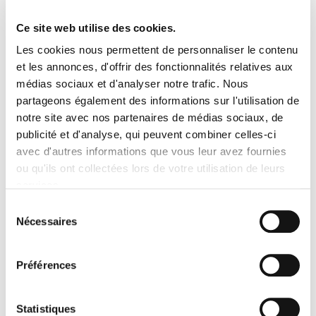
Secured Payment
14 day return
Ce site web utilise des cookies.
Shipping time 4 to 8 days*
Contact us
Les cookies nous permettent de personnaliser le contenu
et les annonces, d'offrir des fonctionnalités relatives aux
médias sociaux et d'analyser notre trafic. Nous
partageons également des informations sur l'utilisation de
MORE INFO
notre site avec nos partenaires de médias sociaux, de
publicité et d'analyse, qui peuvent combiner celles-ci
Lightweight and easily washable brush case.
avec d'autres informations que vous leur avez fournies
ou qu'ils ont collectées lors de votre utilisation de leurs
services.
Sélection
Nécessaires
du
consentement
Préférences
SECURED PAYMENT
QUICK DELIVERY
Statistiques