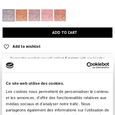
ADD TO CART
Add to wishlist
Buying this product you will collect
5 points
with our loyalty
program. Your cart will total
5 points
that can be converted into a
voucher for a future purchase.
Ce site web utilise des cookies.
Secured Payment
14 day return
Les cookies nous permettent de personnaliser le contenu
Shipping time 4 to 8 days*
Contact us
et les annonces, d'offrir des fonctionnalités relatives aux
médias sociaux et d'analyser notre trafic. Nous
partageons également des informations sur l'utilisation de