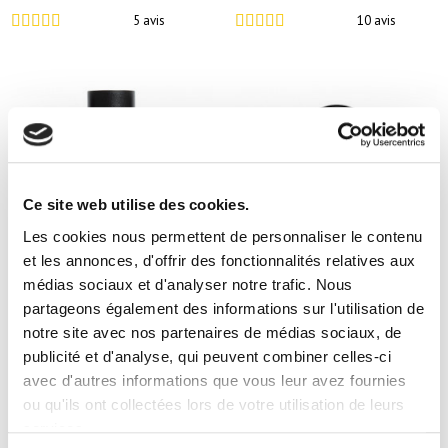
5 avis
10 avis
Ce site web utilise des cookies.
Les cookies nous permettent de personnaliser le contenu
et les annonces, d'offrir des fonctionnalités relatives aux
médias sociaux et d'analyser notre trafic. Nous
partageons également des informations sur l'utilisation de
+3
RADIANCE SKIN PERFECTOR
CREAM LIPS/BLUSH
notre site avec nos partenaires de médias sociaux, de
publicité et d'analyse, qui peuvent combiner celles-ci
avec d'autres informations que vous leur avez fournies
6 avis
5 avis
ou qu'ils ont collectées lors de votre utilisation de leurs
services.