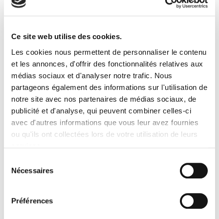
PUMPKIN LOOK
LOOKS
Ce site web utilise des cookies.
Pumpkin look
Les cookies nous permettent de personnaliser le contenu
et les annonces, d'offrir des fonctionnalités relatives aux
LIRE LA SUITE
médias sociaux et d'analyser notre trafic. Nous
partageons également des informations sur l'utilisation de
BRIGHT LOOK
notre site avec nos partenaires de médias sociaux, de
publicité et d'analyse, qui peuvent combiner celles-ci
LOOKS
avec d'autres informations que vous leur avez fournies
ou qu'ils ont collectées lors de votre utilisation de leurs
test
services.
LIRE LA SUITE
Sélection
Nécessaires
du
consentement
MAKE-UP LESSONS IN PARIS
Préférences
OUR MAKEUP CLASSES